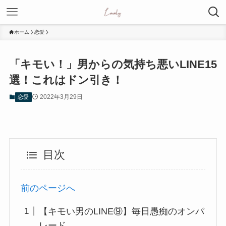
ホーム
恋愛
「キモい！」男からの気持ち悪いLINE15
選！これはドン引き！
2022年3月29日
恋愛
目次
前のページへ
【キモい男のLINE⑨】毎日愚痴のオンパ
レード