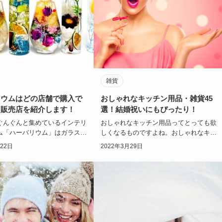
雑貨
リウムはどの店舗で購入で
おしゃれなキッチン用品・雑貨45
？販売店を紹介します！
選！結婚祝いにもぴったり！
ぐんぐんと集めているインテリ
おしゃれなキッチン用品ってとっても欲
ム「ハーバリウム」はガラス瓶
しくなるものですよね。おしゃれなキッ
と一緒に詰められた植物のイン
チン用品は結婚祝いプレゼントにも大変
月22日
2022年3月29日
でもハ…
喜ばれます！ブ…