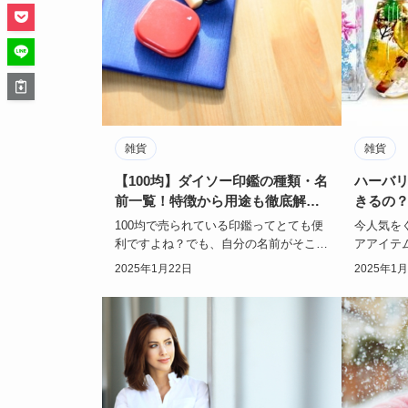
雑貨
雑貨
【100均】ダイソー印鑑の種類・名
ハーバ
前一覧！特徴から用途も徹底解
きるの
説！
100均で売られている印鑑ってとても便
今人気を
利ですよね？でも、自分の名前がそこに
アアイテ
売っているのかどうかは気になるとこ
に保存液
2025年1月22日
2025年1
ろ…！今回は一…
テリア。