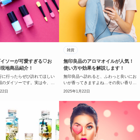
雑貨
ダイソーが可愛すぎる♡お
無印良品のアロマオイルが人気！
の現地商品紹介！
使い方や効果を解説します！
行に行ったらぜひ訪れてほしい
無印良品へ訪れると、ふわっと良いにお
国のダイソーです。実は今、韓
いが香ってきますよね…その良い香りの
ソーでのお買い物が楽しすぎる
正体はそう、アロマオイルです！無印良
月22日
2025年1月22日
なって…
品には、自社ブ…