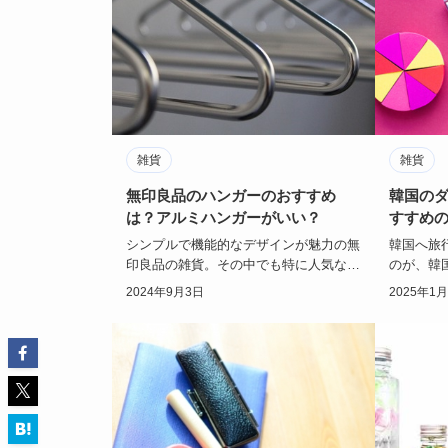
雑貨
雑貨
無印良品のハンガーのおすすめ
韓国の
は？アルミハンガーがいい？
すすめ
シンプルで機能的なデザインが魅力の無
韓国へ旅
印良品の雑貨。その中でも特に人気なの
のが、韓
が、ハンガーです。無印良品のハンガー
国のダイ
2024年9月3日
2025年1
は、木製のおし…
と話題に