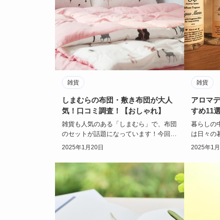
雑貨
雑貨
しまむらの布団・敷き布団が大人
アロマ
気！口コミ調査！【おしゃれ】
すめ11
い】
雑貨も人気のある「しまむら」で、布団
暮らしの
のセットが話題になっています！今回は
は日々の
敷き布団や布団セットについて、気にな
ゃれで人
2025年1月20日
2025年1
る値段や口コミ…
すめ11選