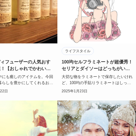
ライフスタイル
ディフューザーの人気おす
100均セルフラミネートが超優秀！
選！【おしゃれでかわい
セリアとダイソーはどっちがい
い？
中にも癒しのアイテムを。今回
大切な物をラミネートで保存したいけれ
暮らしを豊かにしてくれるおし
ど、100均の手貼りラミネートはしっか
気のアロマディフューザーおす
り保護してくれるのか不安…ということ
月22日
2025年1月23日
を紹…
はありません…