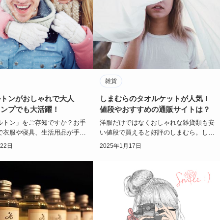
雑貨
ルトンがおしゃれで大人
しまむらのタオルケットが人気！
ャンプでも大活躍！
値段やおすすめの通販サイトは？
ルトン」をご存知ですか？お手
洋服だけではなくおしゃれな雑貨類も安
で衣服や寝具、生活用品が手に
い値段で買えると好評のしまむら。しま
ッションセンターしまむらで販
むらのタオルケットが人気ですが、ディ
月22日
2025年1月17日
ネイテ…
ズニーキャラク…