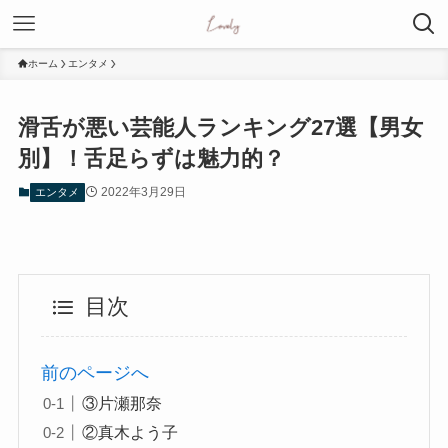
ホーム
エンタメ
滑舌が悪い芸能人ランキング27選【男女
別】！舌足らずは魅力的？
2022年3月29日
エンタメ
目次
前のページへ
③片瀬那奈
②真木よう子