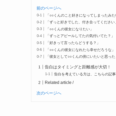
前のページへ
「○○くんのこと好きになってしまったみた
「ずっと好きでした、付き合ってください
「○○くんの彼女になりたい」
「ずっとアピールしてたの気付いてた？」
「好きって言ったらどうする？」
「○○くんの彼女になれたら幸せだろうな」
「彼女として○○くんの傍にいたいと思った
告白はタイミングと距離感が大切！
告白を考えている方は、こちらの記事
Related article /
次のページへ