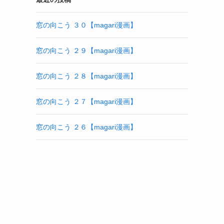
窓の向こう ３０【magari漫画】
窓の向こう ２９【magari漫画】
窓の向こう ２８【magari漫画】
窓の向こう ２７【magari漫画】
窓の向こう ２６【magari漫画】