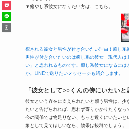
▼癒やし系彼女になりたい方は、こちら。
癒される彼女と男性が付き合いたい理由！癒し系彼
男性が付き合いたいのは癒し系の彼女！現代人は
い」と思われるものです。癒し系彼女になるには
か。LINEで送りたいメッセージも紹介します。
「彼女として○○くんの傍にいたいと
彼女という存在に支えられたいと願う男性は、少
たいと告げられれば、思わず寄りかかりたくなっ
今の関係では物足りない、もっと近くにいたいと
象として見てほしいなら、効果は抜群でしょう。