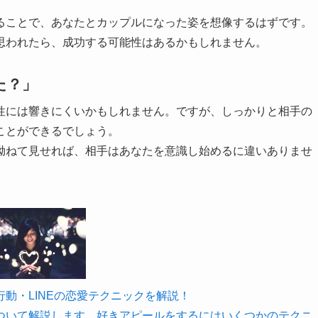
ることで、あなたとカップルになった姿を想像するはずです。
思われたら、成功する可能性はあるかもしれません。
た？」
性には響きにくいかもしれません。ですが、しっかりと相手の
ことができるでしょう。
拗ねて見せれば、相手はあなたを意識し始めるに違いありませ
動・LINEの恋愛テクニックを解説！
ついて解説します。好きアピールをするにはいくつかのテクニ