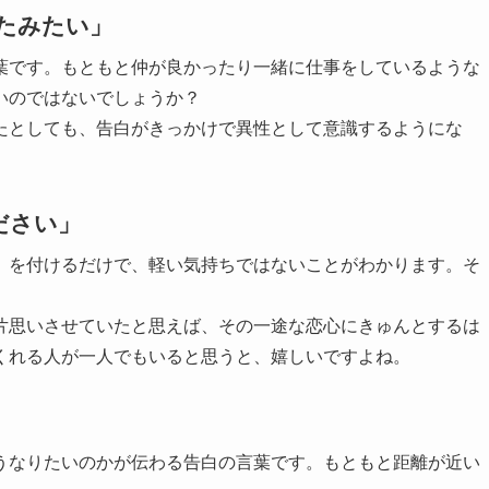
たみたい」
葉です。もともと仲が良かったり一緒に仕事をしているような
いのではないでしょうか？
たとしても、告白がきっかけで異性として意識するようにな
。
ださい」
」を付けるだけで、軽い気持ちではないことがわかります。そ
片思いさせていたと思えば、その一途な恋心にきゅんとするは
くれる人が一人でもいると思うと、嬉しいですよね。
うなりたいのかが伝わる告白の言葉です。もともと距離が近い