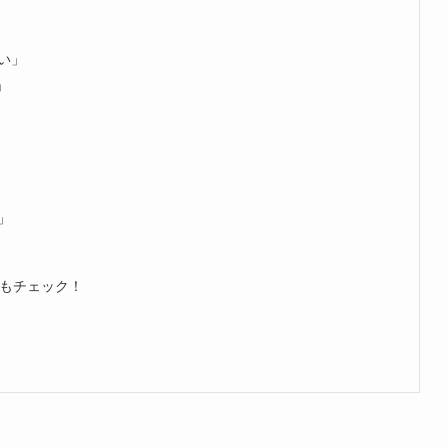
い」
」
」
もチェック！