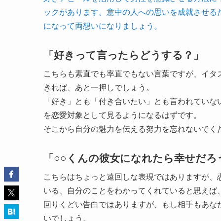
ックがあります。意中の人への思いを成就させる
になって両想いになりましょう。
「好きって言ったらどうする？」
こちらも素直でも率直でもない言葉ですが、イタ
きれば、あと一押しでしょう。
「好き」とも「付き合いたい」とも言われていな
を恋愛対象として見るようになるはずです。
そこから自分の魅力を伝える努力を忘れないでく
「○○くんの彼女になれたら幸せだろ
こちらはちょっと遠回しな表現ではありますが、
いる、自分のことをわかってくれていると思えば
回りくどい告白ではありますが、もし相手もあな
いでしょう。