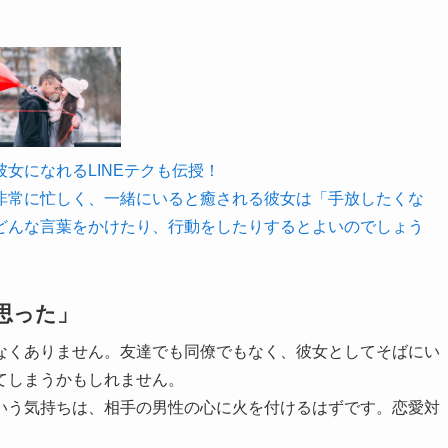
女になれるLINEテクも伝授！
非常に忙しく、一緒にいると癒される彼女は「手放したくな
どんな言葉をかけたり、行動をしたりするとよいのでしょう
思った」
なくありません。友達でも同僚でもなく、彼女としてそばにい
てしまうかもしれません。
いう気持ちは、相手の男性の心に火を付けるはずです。恋愛対