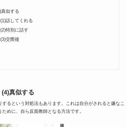
)真似する
(1)話してくれる
2)特別に話す
3)交際後
(4)真似する
りするという対処法もあります。これは自分がされると嫌なこ
うために、自ら反面教師となる方法です。