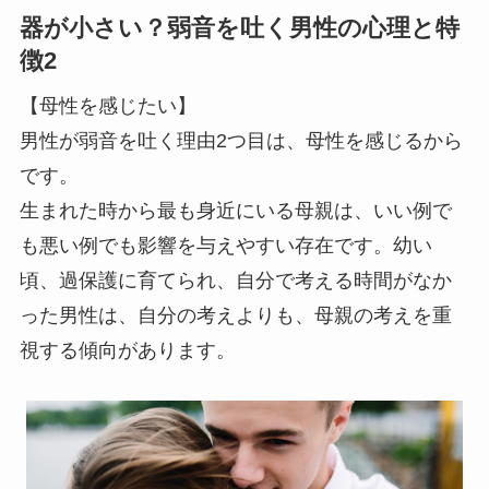
器が小さい？弱音を吐く男性の心理と特
徴2
【母性を感じたい】
男性が弱音を吐く理由2つ目は、母性を感じるから
です。
生まれた時から最も身近にいる母親は、いい例で
も悪い例でも影響を与えやすい存在です。幼い
頃、過保護に育てられ、自分で考える時間がなか
った男性は、自分の考えよりも、母親の考えを重
視する傾向があります。