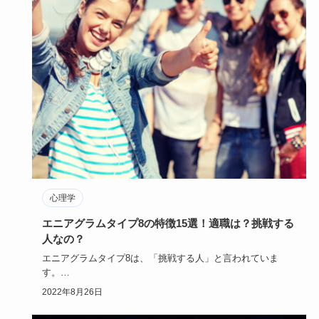
心理学
エニアグラムタイプ8の特徴15選！適職は？挑戦する
人なの？
エニアグラムタイプ8は、「挑戦する人」と言われていま
す。
その分、女性も男性も強い人が多く、怖いと思われることも
2022年8月26日
あるとか…