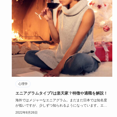
心理学
エニアグラムタイプ7は楽天家？特徴や適職を解説！
海外ではメジャーなエニアグラム。まだまだ日本では知名度
が低いですが、少しずつ知られるようになっています。エニ
アグラムには9…
2022年8月26日