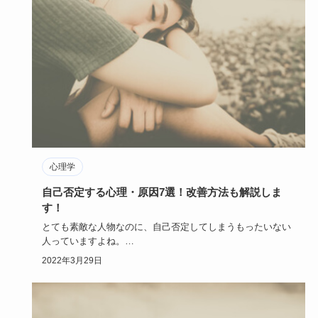
心理学
自己否定する心理・原因7選！改善方法も解説しま
す！
とても素敵な人物なのに、自己否定してしまうもったいない
人っていますよね。
ただ、自己否定する気持ちというのは、だれもが1…
2022年3月29日