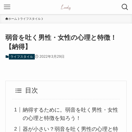
ホーム
ライフスタイル
弱音を吐く男性・女性の心理と特徴！
【納得】
2022年3月29日
ライフスタイル
目次
納得するために。弱音を吐く男性・女性
の心理と特徴を知ろう！
器が小さい？弱音を吐く男性の心理と特