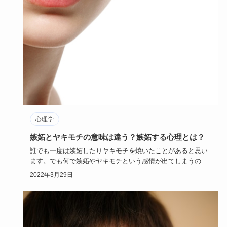
心理学
嫉妬とヤキモチの意味は違う？嫉妬する心理とは？
誰でも一度は嫉妬したりヤキモチを焼いたことがあると思い
ます。でも何で嫉妬やヤキモチという感情が出てしまうので
しょうか？そし…
2022年3月29日