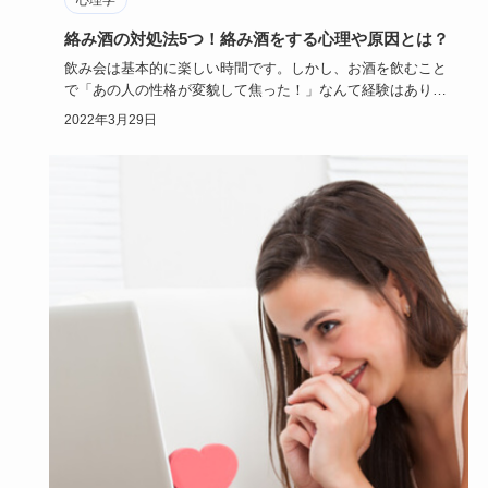
心理学
絡み酒の対処法5つ！絡み酒をする心理や原因とは？
飲み会は基本的に楽しい時間です。しかし、お酒を飲むこと
で「あの人の性格が変貌して焦った！」なんて経験はありま
せんか？そして…
2022年3月29日