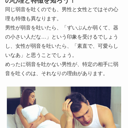
の心理と特徴を知ろう！
同じ弱音を吐くのでも、男性と女性とではその心
理も特徴も異なります。
男性が弱音を吐いたら、「ずいぶんか弱くて、器
の小さい人だな…」という印象を受けるでしょう
し、女性が弱音を吐いたら、「素直で、可愛らし
いなあ」と思うことでしょう。
めったに弱音を吐かない男性が、特定の相手に弱
音を吐くのは、それなりの理由があります。