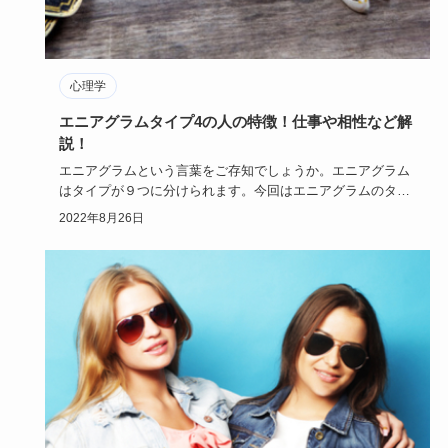
心理学
エニアグラムタイプ4の人の特徴！仕事や相性など解
説！
エニアグラムという言葉をご存知でしょうか。エニアグラム
はタイプが９つに分けられます。今回はエニアグラムのタイ
プ４の人の特徴…
2022年8月26日