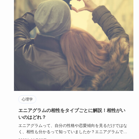
心理学
エニアグラムの相性をタイプごとに解説！相性がい
いのはどれ？
エニアグラムって、自分の性格や恋愛傾向を見るだけではな
く、相性も分かるって知っていましたか？エニアグラムで相
性が分かったら…