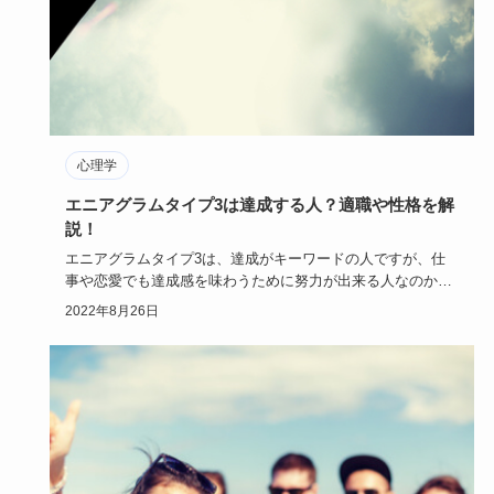
心理学
エニアグラムタイプ3は達成する人？適職や性格を解
説！
エニアグラムタイプ3は、達成がキーワードの人ですが、仕
事や恋愛でも達成感を味わうために努力が出来る人なのかも
しれません。
2022年8月26日
…