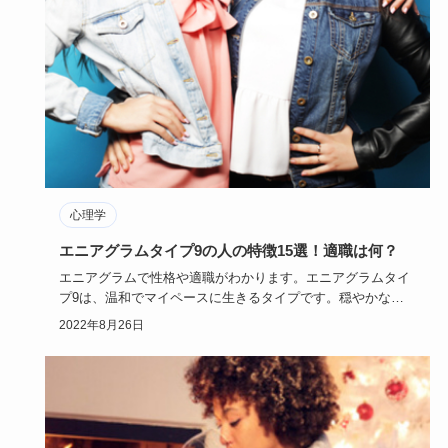
心理学
エニアグラムタイプ9の人の特徴15選！適職は何？
エニアグラムで性格や適職がわかります。エニアグラムタイ
プ9は、温和でマイペースに生きるタイプです。穏やかな性
格は、恋愛にも…
2022年8月26日