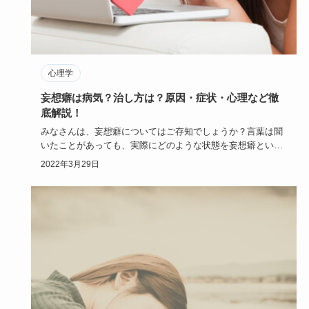
心理学
妄想癖は病気？治し方は？原因・症状・心理など徹
底解説！
みなさんは、妄想癖についてはご存知でしょうか？言葉は聞
いたことがあっても、実際にどのような状態を妄想癖という
のかなどについ…
2022年3月29日