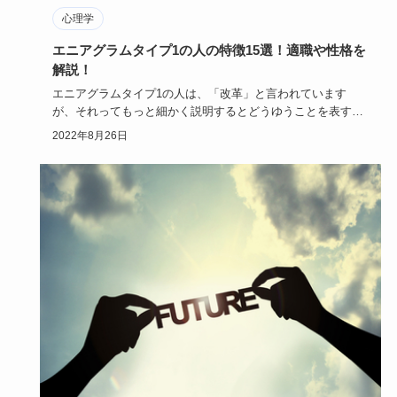
心理学
エニアグラムタイプ1の人の特徴15選！適職や性格を
解説！
エニアグラムタイプ1の人は、「改革」と言われています
が、それってもっと細かく説明するとどうゆうことを表すの
でしょうか？
2022年8月26日
…