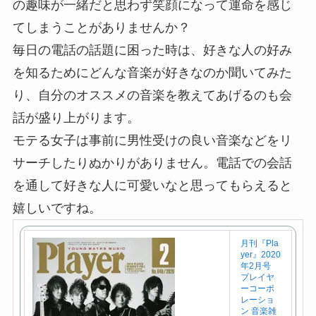
の趣味が一緒だと思わず笑顔になって運命を感じ
てしまうことがありませんか？
毎日の電話の話題に困った時は、好きな人の好み
を知るためにどんな音楽が好きなのか聞いてみた
り、自分のオススメの音楽を教えてあげるのも会
話が盛り上がります。
モテる女子は事前に男性受けの良い音楽などをリ
サーチしたりぬかりがありません。電話での会話
を通して好きな人に可愛いなと思ってもらえると
嬉しいですね。
月刊『Pla
yer』2020
年2月号
プレイヤ
ーコーポ
レーショ
ン 音楽雑