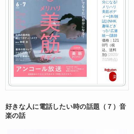
分になる!
メリハリ
美筋ボデ
ィー[本/雑
誌] (NHK
趣味どき
っ!) / 広瀬
統一/講師
価格：121
0円（税
込、送料
別)
(2020/
7/15時点)
楽
天
で
購
好きな人に電話したい時の話題（７）音
楽の話
入