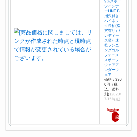
9％スポー
ツインナ
ーLINE.B
指穴付き
ハイネッ
ク長袖(指
穴有り）/
レディー
ス吸汗速
乾ランニ
ングゴル
フテニス
スポーツ
ウェアア
ンダーウ
ェア
価格：330
0円（税
込、送料
別)
(2020/
7/15時点)
楽
天
で