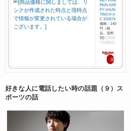
HEY PUM
PKIN HAP
PY HAUN
TING H-A
C 350874
価格：140
円（税
込、送料
別)
(2020/
7/15時点)
楽
天
で
購
好きな人に電話したい時の話題（９）ス
ポーツの話
入