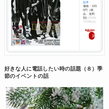
誌本
価格：165
0円（税
込、送料
別)
(2020/
7/15時点)
楽
天
で
購
入
好きな人に電話したい時の話題（８）季
節のイベントの話