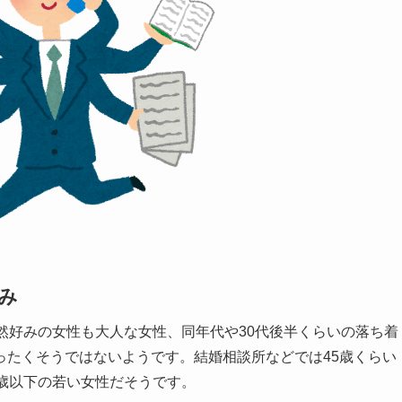
み
然好みの女性も大人な女性、同年代や30代後半くらいの落ち着
ったくそうではないようです。結婚相談所などでは45歳くらい
歳以下の若い女性だそうです。