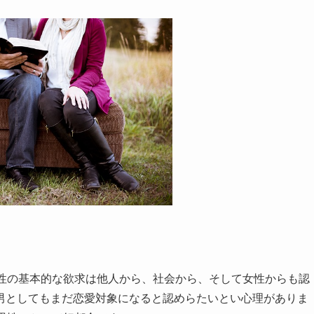
男性の基本的な欲求は他人から、社会から、そして女性からも認
男としてもまだ恋愛対象になると認めらたいとい心理がありま