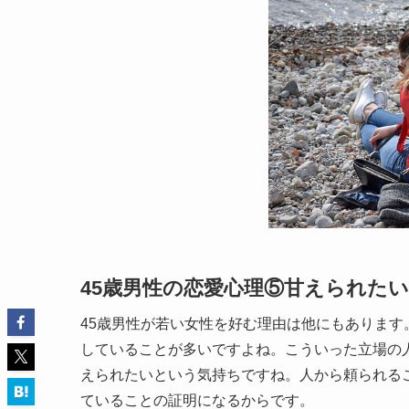
45歳男性の恋愛心理⑤甘えられたい
45歳男性が若い女性を好む理由は他にもあります
していることが多いですよね。こういった立場の
えられたいという気持ちですね。人から頼られる
ていることの証明になるからです。