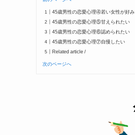
45歳男性の恋愛心理④若い女性が好み
45歳男性の恋愛心理⑤甘えられたい
45歳男性の恋愛心理⑥認められたい
45歳男性の恋愛心理⑦自慢したい
Related article /
次のページへ