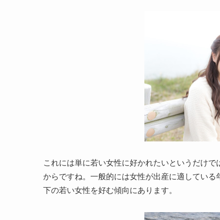
これには単に若い女性に好かれたいというだけで
からですね。一般的には女性が出産に適している年
下の若い女性を好む傾向にあります。