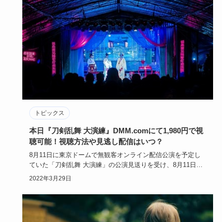
トピックス
本日『刀剣乱舞 大演練』DMM.comにて1,980円で視
聴可能！視聴方法や見逃し配信はいつ？
8月11日に東京ドームで無観客オンライン配信公演を予定し
ていた「刀剣乱舞 大演練」の公演見送りを受け、8月11日当
日は藤田…
2022年3月29日