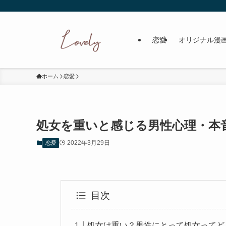
恋愛
オリジナル漫
ホーム
恋愛
処女を重いと感じる男性心理・本
2022年3月29日
恋愛
目次
処女は重い？男性にとって処女ってど