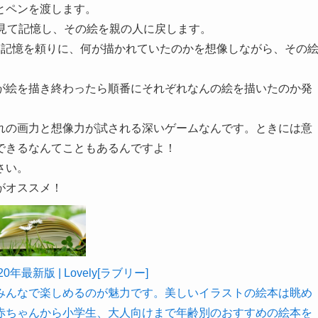
とペンを渡します。
を見て記憶し、その絵を親の人に戻します。
を記憶を頼りに、何が描かれていたのかを想像しながら、その
が絵を描き終わったら順番にそれぞれなんの絵を描いたのか発
れの画力と想像力が試される深いゲームなんです。
ときには意
できるなんてこともあるんですよ！
さい。
がオススメ！
新版 | Lovely[ラブリー]
みんなで楽しめるのが魅力です。美しいイラストの絵本は眺め
赤ちゃんから小学生、大人向けまで年齢別のおすすめの絵本を