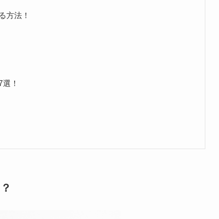
る方法！
7選！
は？