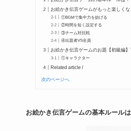
お絵かき伝言ゲームがもっと楽しくな
①BGMで集中力を妨げる
②時間を短く設定する
③チーム対抗戦
④出題者VS全員
お絵かき伝言ゲームのお題【初級編】
①キャラクター
Related article /
次のページへ
お絵かき伝言ゲームの基本ルール