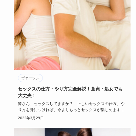
ヴァージン
セックスの仕方・やり方完全解説！童貞・処女でも
大丈夫！
皆さん、セックスしてますか？ 正しいセックスの仕方、や
り方を身につければ、今よりもっとセックスが楽しめます。
セックスしたこ…
2022年3月29日