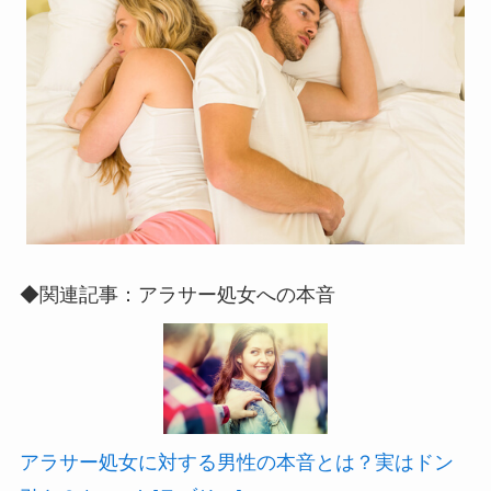
◆関連記事：アラサー処女への本音
アラサー処女に対する男性の本音とは？実はドン