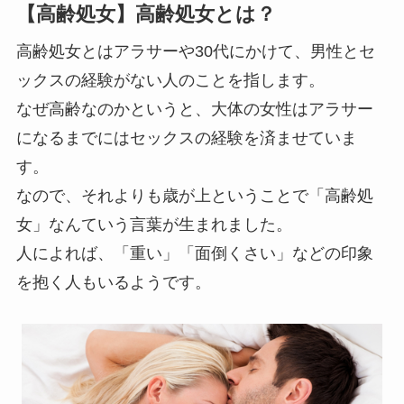
【高齢処女】高齢処女とは？
高齢処女とはアラサーや30代にかけて、男性とセ
ックスの経験がない人のことを指します。
なぜ高齢なのかというと、大体の女性はアラサー
になるまでにはセックスの経験を済ませていま
す。
なので、それよりも歳が上ということで「高齢処
女」なんていう言葉が生まれました。
人によれば、「重い」「面倒くさい」などの印象
を抱く人もいるようです。