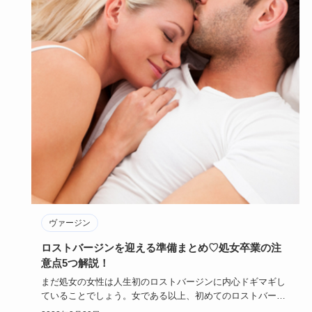
ヴァージン
ロストバージンを迎える準備まとめ♡処女卒業の注
意点5つ解説！
まだ処女の女性は人生初のロストバージンに内心ドギマギし
ていることでしょう。女である以上、初めてのロストバージ
ンを成功に収め…