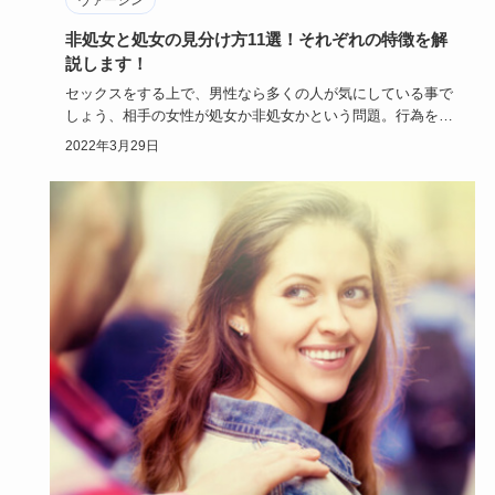
ヴァージン
非処女と処女の見分け方11選！それぞれの特徴を解
説します！
セックスをする上で、男性なら多くの人が気にしている事で
しょう、相手の女性が処女か非処女かという問題。行為をす
る前にできれば…
2022年3月29日