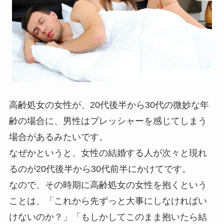
高齢処女の女性が、20代後半から30代の微妙な年
齢の場合に、男性はプレッシャーを感じてしまう
場合があるみたいです。
なぜかというと、女性の結婚する人が次々と現れ
るのが20代後半から30代前半にかけてです。
なので、その時期に高齢処女の女性を抱くという
ことは、「これから先ずっと大事にしなければい
けないのか？」「もしかしてこのまま抱いたら結