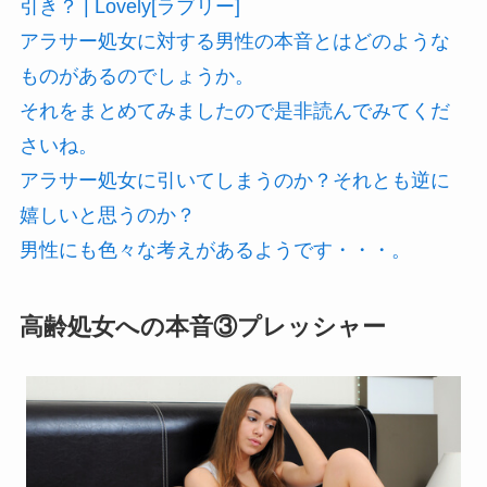
引き？ | Lovely[ラブリー]
アラサー処女に対する男性の本音とはどのような
ものがあるのでしょうか。
それをまとめてみましたので是非読んでみてくだ
さいね。
アラサー処女に引いてしまうのか？それとも逆に
嬉しいと思うのか？
男性にも色々な考えがあるようです・・・。
高齢処女への本音③プレッシャー