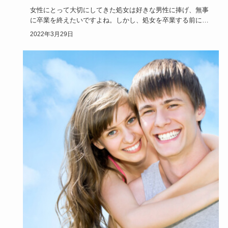
女性にとって大切にしてきた処女は好きな男性に捧げ、無事
に卒業を終えたいですよね。しかし、処女を卒業する前に何
を準備したら良…
2022年3月29日