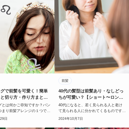
前髪
ングで前髪を可愛く！簡単
40代の髪型は前髪あり・なしどっ
ジと切り方・作り方まと
ちが可愛い？【ショート〜ロン
グ】
グとは何かご存知ですか？バン
40代になると、若く見られる人と老け
つまり前髪アレンジの１つで
て見られる人に分かれてくるものです。
前髪の切り方・作り方を買える
髪型ひとつで若くも老けても見られると
月29日
2024年10月7日
今風のセ…
したら、髪型は…