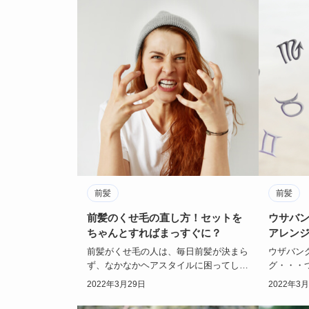
前髪
前髪
前髪のくせ毛の直し方！セットを
ウサバ
ちゃんとすればまっすぐに？
アレン
め！
前髪がくせ毛の人は、毎日前髪が決まら
ウザバン
ず、なかなかヘアスタイルに困ってしま
グ・・・
うものです。前髪がくせ毛だと、いつ何
す。少し
2022年3月29日
2022年3
時でも前髪のこ…
だけで、