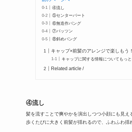
④流し
⑤センターパート
⑥無造作バング
⑦パッツン
⑧斜めバング
キャップ×前髪のアレンジで楽しもう
キャップに関する情報についてもっと
Related article /
④流し
髪を流すことで爽やかを演出しつつ小顔にも見え
歩くたびに大きく前髪が揺れるので、ふわふわ揺