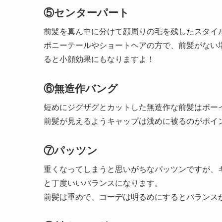
⑤センターパート
前髪を真ん中に分けて顔周りの毛を残したスタイ
ポニーテールやショートヘアの方で、前髪がない
ると小顔効果にもなりますよ！
⑥無造作バング
短めにジグザグとカットした無造作な前髪はボー
前髪が見えるようキャップは浅めに被るのがポイ
⑦パッツン
重くなってしまうと思いがちなパッツンですが、
と丁度いいバランスになります。
前髪は重めで、コーデは明るめにするとバランス