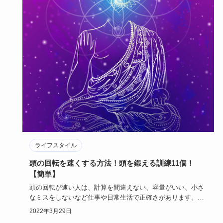
ライフスタイル
頭の回転を速くする方法！頭を鍛える訓練11個！
【簡単】
頭の回転が速い人は、計算を間違えない、容量がいい、小さ
なミスをしないなど仕事や日常生活で正確さがあります。
頭の回転を速…
2022年3月29日