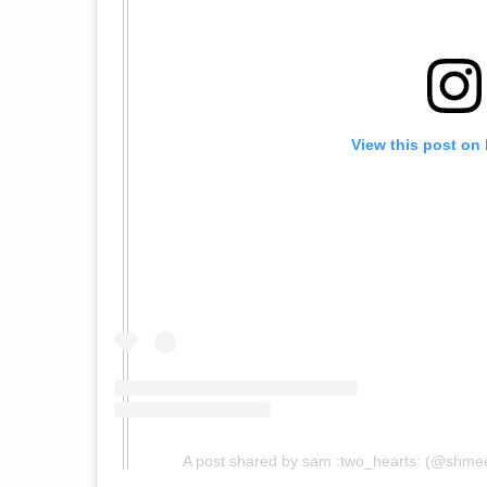
View this post on
A post shared by sam :two_hearts: (@shmee