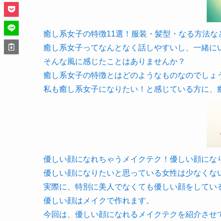
癒し系女子の特徴11選！服装・髪型・なる方法など徹底解
癒し系女子ってなんとなく話しやすいし、一緒に
そんな風に感じたことはありませんか？
癒し系女子の特徴とはどのようなものなのでしょ
私も癒し系女子になりたい！と感じている方に、
優しい顔になれちゃうメイクテク！優しい顔になりたい人
優しい顔になりたいと思っている女性は少なくな
実際に、特別に美人でなくても優しい顔をしてい
優しい顔はメイクで作れます。
今回は、優しい顔になれるメイクテクを紹介させ