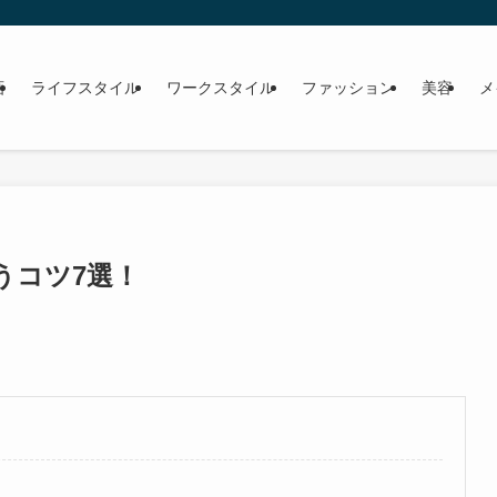
画
ライフスタイル
ワークスタイル
ファッション
美容
メ
うコツ7選！