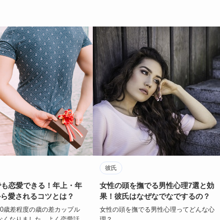
彼氏
でも恋愛できる！年上・年
女性の頭を撫でる男性心理7選と効
から愛されるコツとは？
果！彼氏はなぜなでなでするの？
10歳差程度の歳の差カップル
女性の頭を撫でる男性心理ってどんな心
なくなりました。よく恋愛話し
理？