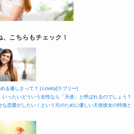
ね、こちらもチェック！
しさって？ | Lovely[ラブリー]
。いったいどういう女性なら「天使」と呼ばれるのでしょう？
せな恋愛がしたい！という方のために優しい天使彼女の特徴と