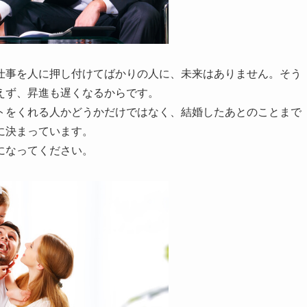
仕事を人に押し付けてばかりの人に、未来はありません。そう
えず、昇進も遅くなるからです。
トをくれる人かどうかだけではなく、結婚したあとのことまで
に決まっています。
になってください。