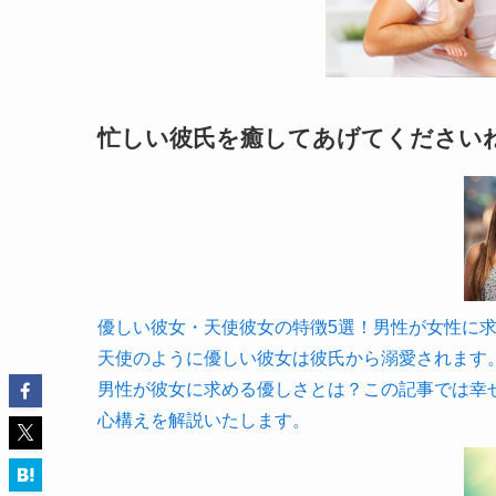
忙しい彼氏を癒してあげてください
優しい彼女・天使彼女の特徴5選！男性が女性に求める優
天使のように優しい彼女は彼氏から溺愛されます
男性が彼女に求める優しさとは？この記事では幸
心構えを解説いたします。