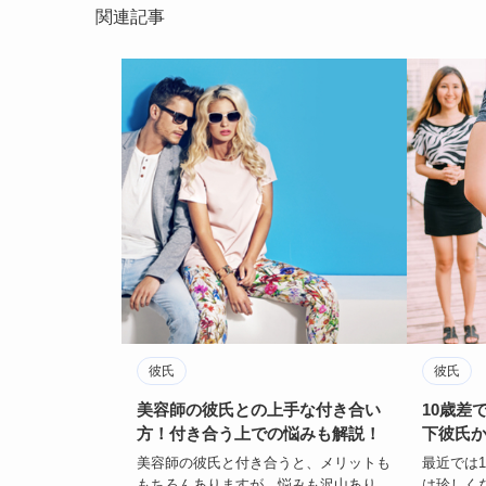
関連記事
彼氏
彼氏
美容師の彼氏との上手な付き合い
10歳差
方！付き合う上での悩みも解説！
下彼氏
美容師の彼氏と付き合うと、メリットも
最近では
もちろんありますが、悩みも沢山ありそ
は珍しく