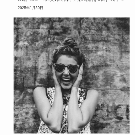
ライフスタイル
Lineの一言を歌詞に！合わせて音楽をプロフィール
に設置！
LINEの一言機能をBGMとリンクさせて歌詞と音楽で自分を
表現。LINE一言に人気の邦楽、洋楽の歌詞を３曲ずつ紹介し
ます。…
2025年1月30日