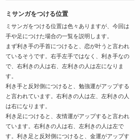
は、まずはつける位置を見てみましょう。
刺しゅう
糸でつく
るはじめ
てのミサ
ンガ （He
art warmin
g life serie
s）
楽
天
で
ミサンガをつける位置
購
ミサンガをつける位置は色々ありますが、今回は
入
手や足につけた場合の一覧を説明します。
まず利き手の手首につけると、恋が叶うと言われ