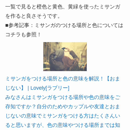
［白色］健康、爽やか、癒し、効率
［灰色］仕事
［黒色］好意
ミサンガで使う色には、上記の一覧のような意味
があります。ですから、恋愛運をアップさせた
い、恋を叶えたいという人は、一覧でみると紫と
桃色、赤色を使ったミサンガを作るといいです
ね。
友情をもっと深くさせたいと考えている人には、
一覧で見ると橙色と黄色、黄緑を使ったミサンガ
を作ると良さそうです。
■参考記事：ミサンガのつける場所と色については
コチラも参照！