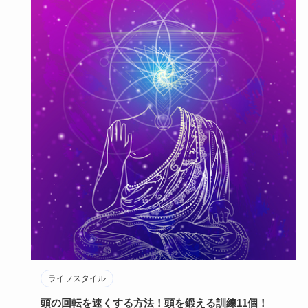
ライフスタイル
LINEのステメ(ひとこと)は英語でオシャレに！かわ
いい＆かっこいい一言
みんながよく使うLINEの「ステータスメッセージ」、いわゆ
るLINEのステメは、自分らしさをアピールできる重要な場所
です。…
2023年8月25日