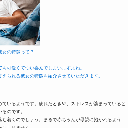
彼女の特徴って？
ても可愛くてつい喜んでしまいますよね。
甘えられる彼女の特徴を紹介させていただきます。
めているようです。
疲れたときや、ストレスが溜まっていると
いる
のです。
落ち着くのでしょう。まるで赤ちゃんが母親に抱かれるよう
かもしれません。