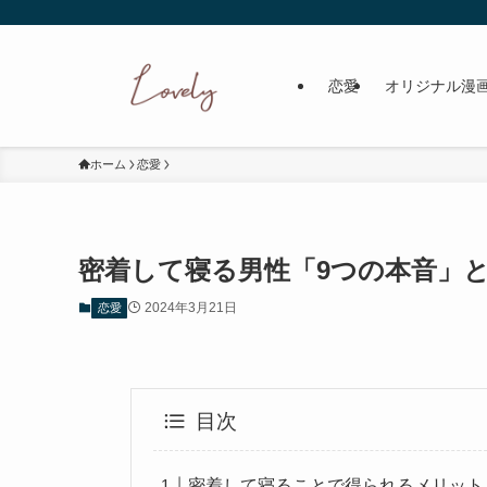
恋愛
オリジナル漫
ホーム
恋愛
密着して寝る男性「9つの本音」
2024年3月21日
恋愛
目次
密着して寝ることで得られるメリット