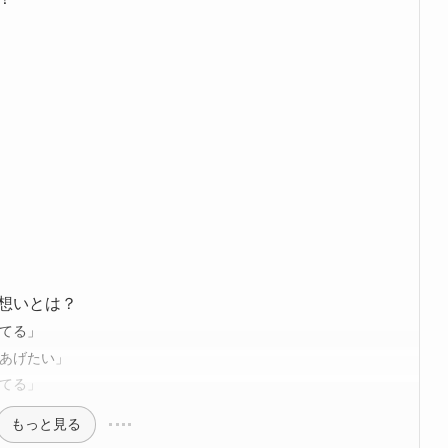
想いとは？
てる」
あげたい」
てる」
もっと見る