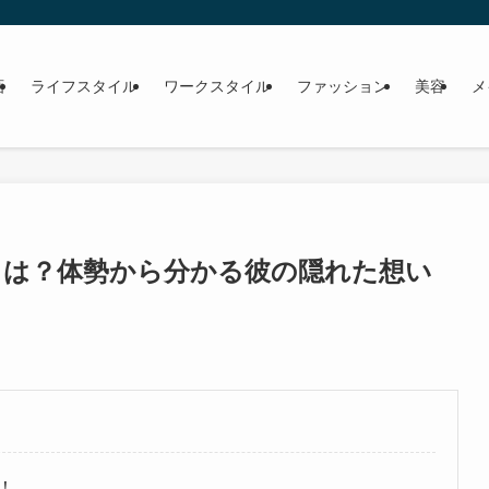
画
ライフスタイル
ワークスタイル
ファッション
美容
メ
とは？体勢から分かる彼の隠れた想い
！