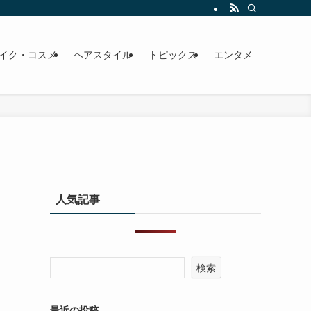
イク・コスメ
ヘアスタイル
トピックス
エンタメ
人気記事
検索
最近の投稿