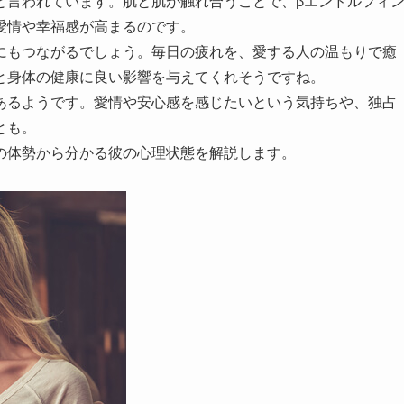
と言われています。肌と肌が触れ合うことで、
βエンドルフィ
愛情や幸福感が高まる
のです。
にもつながるでしょう。毎日の疲れを、愛する人の温もりで癒
と身体の健康に良い影響を与えてくれそうですね。
ある
ようです。愛情や安心感を感じたいという気持ちや、独占
とも。
の体勢から分かる彼の心理状態を解説します。