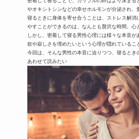
密着して寝ることで、カップルの絆はより深まる
やオキシトシンなどの幸せホルモンが分泌され、
寝るときに身体を寄せ合うことは、ストレス解消
やすことができるのは、なんとも贅沢な時間。心
しかし、
密着して寝る男性心理には様々な本音が
欲や寂しさを埋めたいという心理が隠れているこ
今回は、そんな男性の本音に迫りつつ、寝るとき
あわせて読みたい